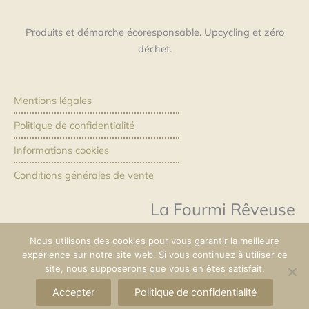
Produits et démarche écoresponsable. Upcycling et zéro
déchet.
Mentions légales
Politique de confidentialité
Informations cookies
Conditions générales de vente
La Fourmi Rêveuse
Nous utilisons des cookies pour vous garantir la meilleure
F
I
expérience sur notre site web. Si vous continuez à utiliser ce
a
n
site, nous supposerons que vous en êtes satisfait.
c
s
Accepter
Politique de confidentialité
Upcycling et zéro déchet par La Fourmi Rêveuse
e
t