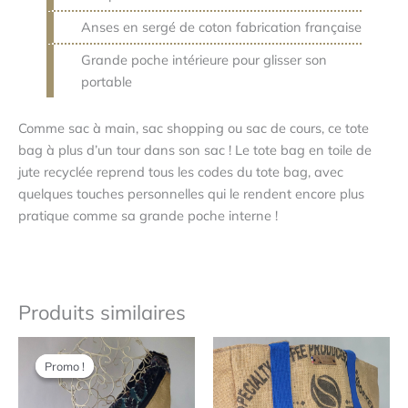
Anses en sergé de coton fabrication française
Grande poche intérieure pour glisser son
portable
Comme sac à main, sac shopping ou sac de cours, ce tote
bag à plus d’un tour dans son sac ! Le tote bag en toile de
jute recyclée reprend tous les codes du tote bag, avec
quelques touches personnelles qui le rendent encore plus
pratique comme sa grande poche interne !
Produits similaires
Le
Le
prix
prix
Promo !
Promo !
initial
actuel
était
est
:
: