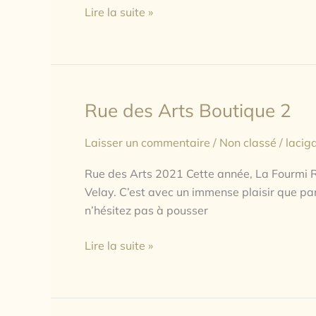
Lire la suite »
Rue des Arts Boutique 2
Rue
des
Laisser un commentaire
/
Non classé
/
lacig
Arts
Boutique
Rue des Arts 2021 Cette année, La Fourmi Rê
2
Velay. C’est avec un immense plaisir que par
n’hésitez pas à pousser
Lire la suite »