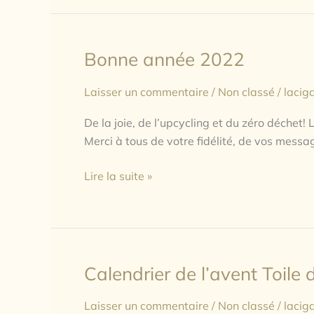
Bonne année 2022
Bonne
année
Laisser un commentaire
/
Non classé
/
lacig
2022
De la joie, de l’upcycling et du zéro déchet!
Merci à tous de votre fidélité, de vos messa
Lire la suite »
Calendrier de l’avent Toile 
Calendrier
de
Laisser un commentaire
/
Non classé
/
lacig
l’avent