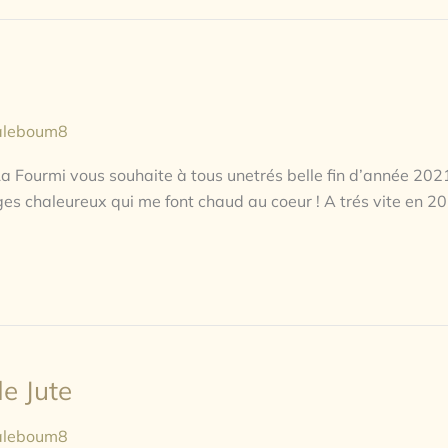
aleboum8
 La Fourmi vous souhaite à tous unetrés belle fin d’année 2021
ges chaleureux qui me font chaud au coeur !⁣ A trés vite en 20
de Jute
aleboum8