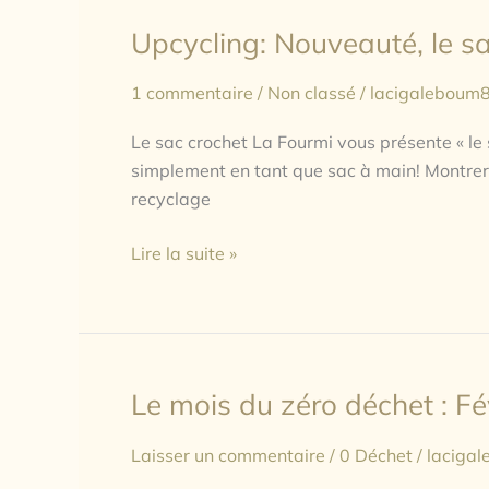
Upcycling: Nouveauté, le sac
Upcycling:
Nouveauté,
1 commentaire
/
Non classé
/
lacigaleboum
le
sac
Le sac crochet La Fourmi vous présente « le sa
filet
simplement en tant que sac à main! Montrer v
en
recyclage
crochet
Lire la suite »
Le mois du zéro déchet : F
Le
mois
Laisser un commentaire
/
0 Déchet
/
laciga
du
zéro