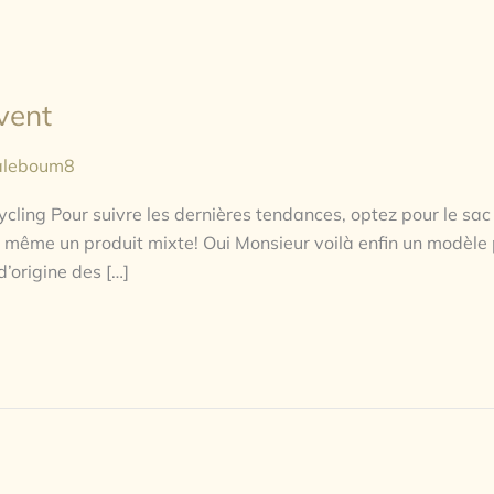
vent
aleboum8
ycling Pour suivre les dernières tendances, optez pour le sa
s même un produit mixte! Oui Monsieur voilà enfin un modèle 
d’origine des […]