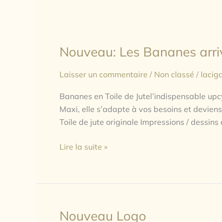
Nouveau: Les Bananes arri
Nouveau:
Les
Laisser un commentaire
/
Non classé
/
lacig
Bananes
arrivent
Bananes en Toile de Jutel’indispensable upc
Maxi, elle s’adapte à vos besoins et devien
Toile de jute originale Impressions / dessins 
Lire la suite »
Nouveau Logo
Nouveau