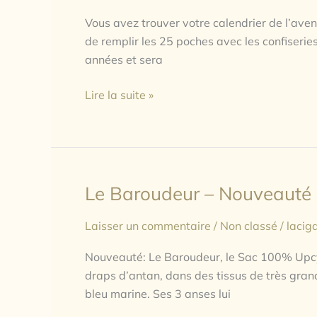
Toile
Vous avez trouver votre calendrier de l’avent
de
de remplir les 25 poches avec les confiseries
Jute
années et sera
Lire la suite »
Le Baroudeur – Nouveauté 
Le
Baroudeur
Laisser un commentaire
/
Non classé
/
lacig
–
Nouveauté
Nouveauté: Le Baroudeur, le Sac 100% Upcy
Upcycling
draps d’antan, dans des tissus de très grande
bleu marine. Ses 3 anses lui