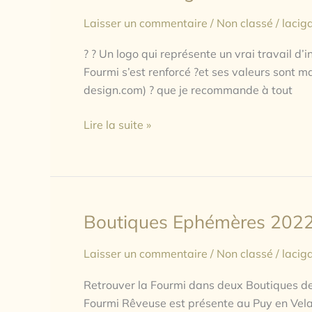
Logo
Laisser un commentaire
/
Non classé
/
lacig
? ? Un logo qui représente un vrai travail d’
Fourmi s’est renforcé ?et ses valeurs sont m
design.com) ? que je recommande à tout
Lire la suite »
Boutiques Ephémères 202
Boutiques
Ephémères
Laisser un commentaire
/
Non classé
/
lacig
2022
Retrouver la Fourmi dans deux Boutiques de 
Fourmi Rêveuse est présente au Puy en Velay