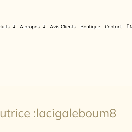
duits
A propos
Avis Clients
Boutique
Contact
utrice :lacigaleboum8